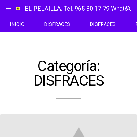
Saltar
menu
EL PELAILLA, Tel. 965 80 17 79 WhatsAp
search
al
contenido
INICIO
DISFRACES
DISFRACES
Categoría:
DISFRACES